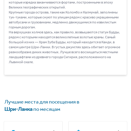
которые изредка заканчиваются фортами, построенными в эпоху
Великих географических открытий.
Крупные города острова, такие как Коломбо и Калмунай, заполнены
тук-туками, которые снуют по улицам рядом с красиво украшенными
автобусами и грузовиками, медленно движущимися по извилистым
горным дорогам.
На верхушках холмов здесь, как правило, возвышаются статуи Будды,
рядом с которыми находятся великолепные золотые храмы. Самый
большой из них ― Храм Зуба Будды, который находится в Канди, в
самом центре Шри-Ланки. В густых джунглях здесь обитает огромное
разнообразие диких животных. Лучше всего восхищаться местными
ландшафтами из древнего города Сигирия, расположенного на
Львиной скале.
Лучшие места для посещения в
Шри-Ланка
по месяцам