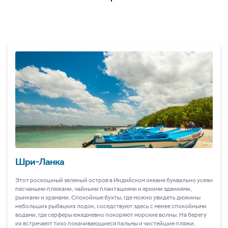
Шри-Ланка
Этот роскошный зеленый остров в Индийском океане буквально усеян
песчаными пляжами, чайными плантациями и яркими зданиями,
рынками и храмами. Спокойные бухты, где можно увидеть дюжины
небольших рыбацких лодок, соседствуют здесь с менее спокойными
водами, где серферы ежедневно покоряют морские волны. На берегу
их встречают тихо покачивающиеся пальмы и чистейшие пляжи,