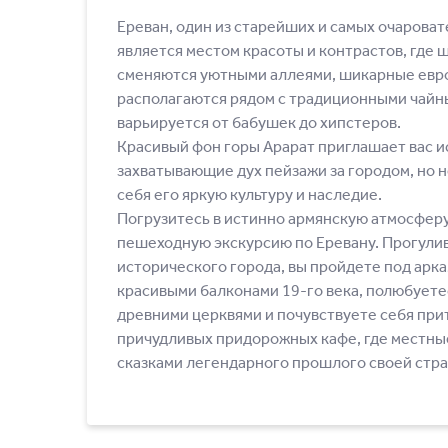
Ереван, один из старейших и самых очароват
является местом красоты и контрастов, где
сменяются уютными аллеями, шикарные евр
располагаются рядом с традиционными чайны
варьируется от бабушек до хипстеров.
Красивый фон горы Арарат приглашает вас 
захватывающие дух пейзажи за городом, но н
себя его яркую культуру и наследие.
Погрузитесь в истинно армянскую атмосферу
пешеходную экскурсию по Еревану. Прогулив
исторического города, вы пройдете под арк
красивыми балконами 19-го века, полюбует
древними церквями и почувствуете себя при
причудливых придорожных кафе, где местные
сказками легендарного прошлого своей стра