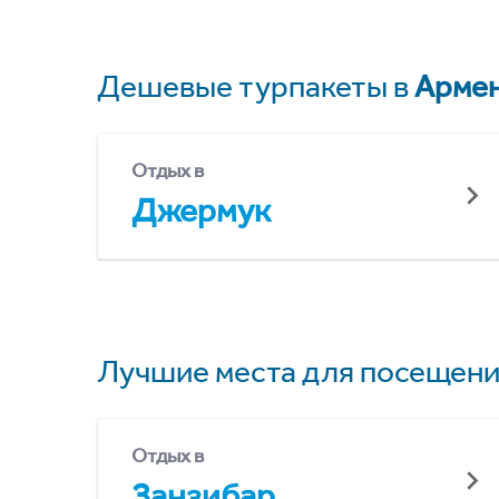
Дешевые турпакеты в
Арме
Отдых в
Джермук
Лучшие места для посещени
Отдых в
Занзибар