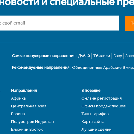
 новости и специальные пр
П
Самые популярные направления:
Дубай
Тбилиси
Баку
Зан
Рекомендуемые направления:
Объединенные Арабские Эмир
.
Направления
В поездке
Африка
Онлайн регистрация
Центральная Азия
Офисы продаж flydubai
Европа
Типы тарифов
Полуостров Индостан
Карта сайта
Ближний Восток
Лучшие сделки