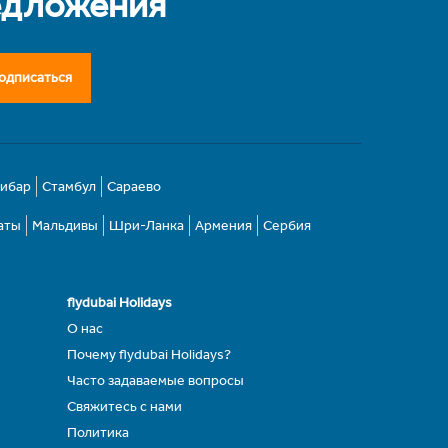
едложения
одписаться
зибар
Стамбул
Сараево
аты
Мальдивы
Шри-Ланка
Армения
Сербия
flydubai Holidays
О нас
Почему flydubai Holidays?
Часто задаваемые вопросы
Свяжитесь с нами
Политика