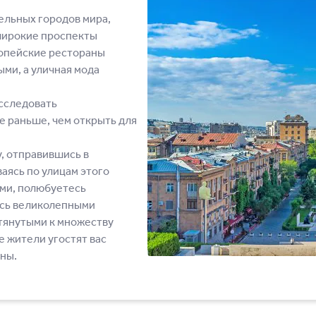
ельных городов мира,
 широкие проспекты
опейские рестораны
ми, а уличная мода
исследовать
е раньше, чем открыть для
, отправившись в
аясь по улицам этого
ами, полюбуетесь
есь великолепными
тянутыми к множеству
 жители угостят вас
ны.