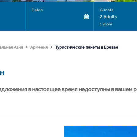
Dates
Guests
2 Adults
1 Room
Туристические пакеты в Ереван
альная Азия
Армения
н
едложения в настоящее время недоступны в вашем р