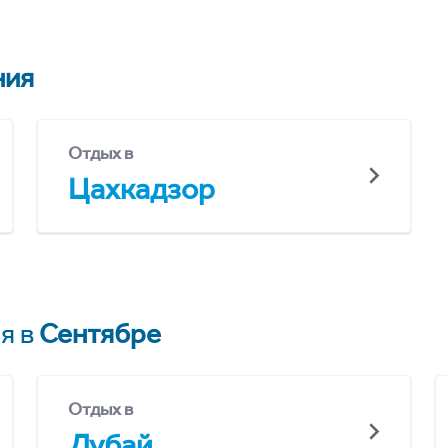
ния
Отдых в
Цахкадзор
я в
Сентябре
Отдых в
Дубай