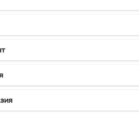
нт
я
зия