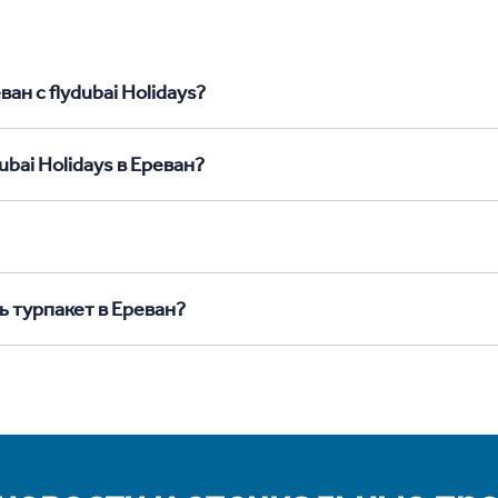
ан с flydubai Holidays?
bai Holidays в Ереван?
ь турпакет в Ереван?