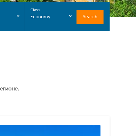
Class
Search
Economy
егионе.