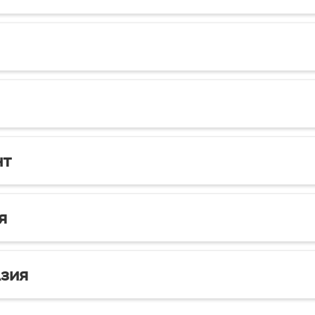
нт
я
зия