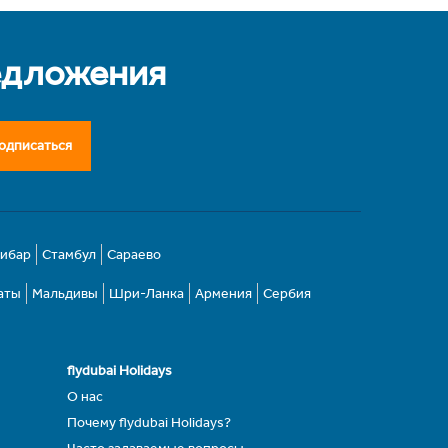
едложения
одписаться
зибар
Стамбул
Сараево
аты
Мальдивы
Шри-Ланка
Армения
Сербия
flydubai Holidays
О нас
Почему flydubai Holidays?