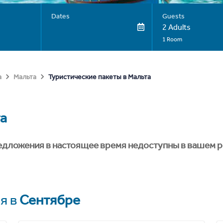
Dates
Guests
2 Adults
1 Room
Туристические пакеты в Мальта
а
Мальта
а
едложения в настоящее время недоступны в вашем р
я в
Сентябре