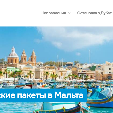
Направления
Остановка в Дубае
кие пакеты в Мальта