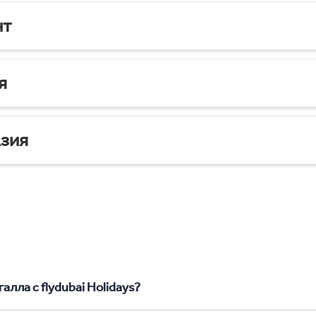
нт
я
зия
алла с flydubai Holidays?