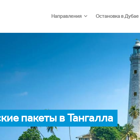
Направления
Остановка в Дубае
ие пакеты в Тангалла