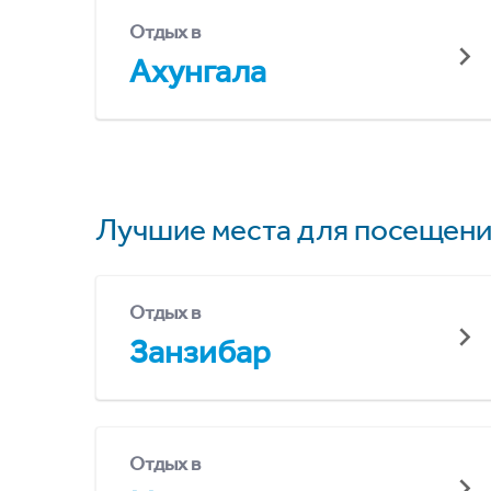
Отдых в
Ахунгала
Лучшие места для посещени
Отдых в
Занзибар
Отдых в