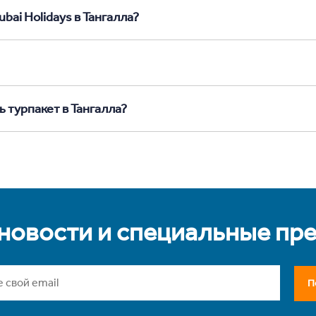
bai Holidays в Тангалла?
 турпакет в Тангалла?
 новости и специальные пр
П