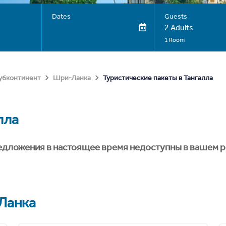
Dates
Guests
2 Adults
1 Room
Туристические пакеты в Тангалла
субконтинент
Шри-Ланка
лла
едложения в настоящее время недоступны в вашем р
Ланка