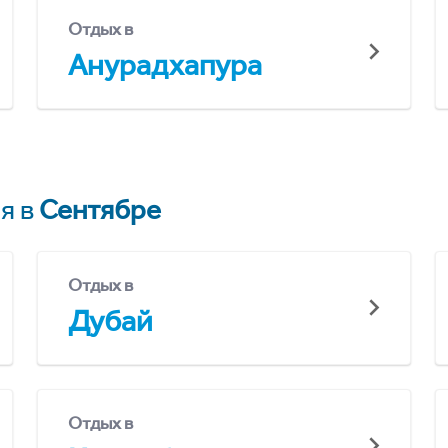
Отдых в
Анурадхапура
я в
Сентябре
Отдых в
Дубай
Отдых в