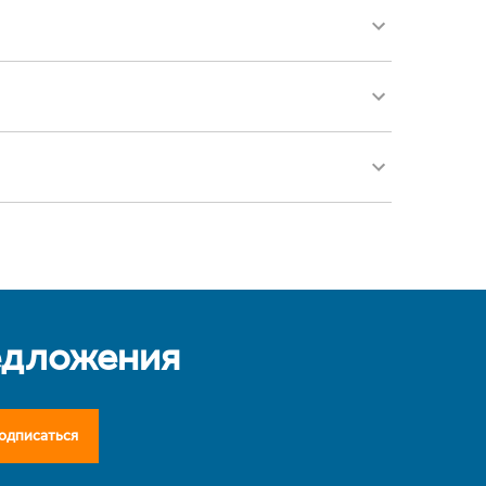
едложения
одписаться