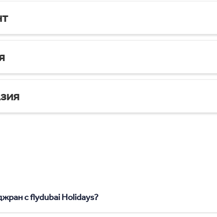
нт
я
зия
жран с flydubai Holidays?