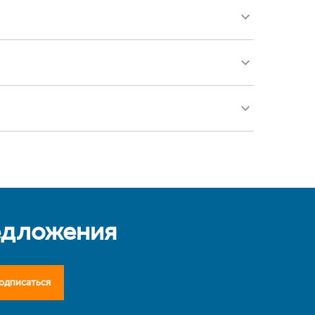
едложения
одписаться