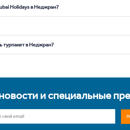
ubai Holidays в Неджран?
ть турпакет в Неджран?
 новости и специальные пр
П