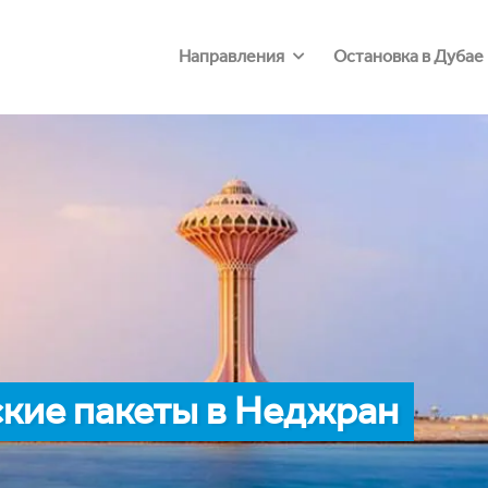
Направления
Остановка в Дубае
кие пакеты в Неджран