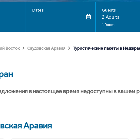
Dates
Guests
2 Adults
1 Room
Туристические пакеты в Неджра
ий Восток
Саудовская Аравия
ран
едложения в настоящее время недоступны в вашем р
вская Аравия