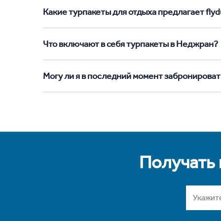
Какие турпакеты для отдыха предлагает flyd
Что включают в себя турпакеты в Неджран?
Могу ли я в последний момент забронирова
Получать