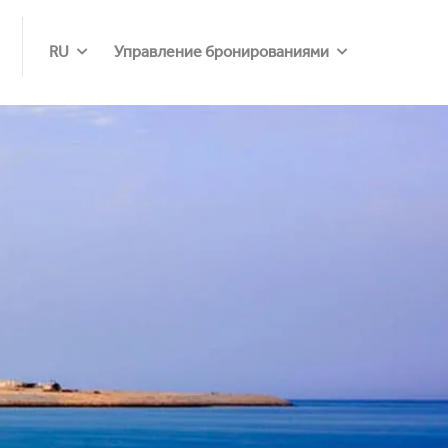
RU
Управление бронированиями