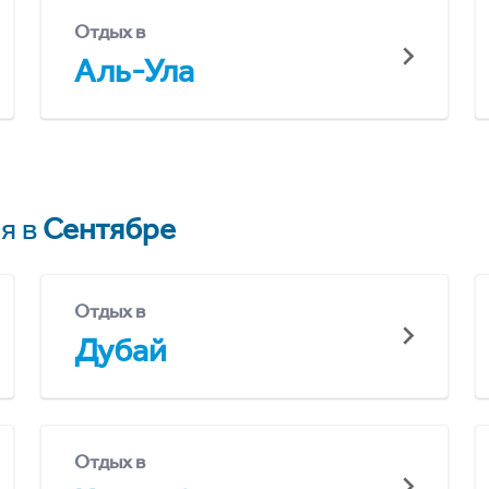
Отдых в
Аль-Ула
я в
Сентябре
Отдых в
Дубай
Отдых в