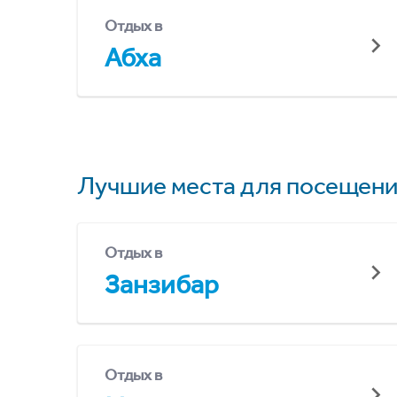
Отдых в
Абха
Лучшие места для посещени
Отдых в
Занзибар
Отдых в