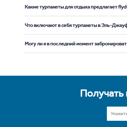
Какие турпакеты для отдыха предлагает flyd
Что включают в себя турпакеты в Эль-Джау
Могу ли я в последний момент забронирова
Получать