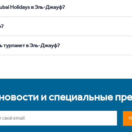
ubai Holidays в Эль-Джауф?
ф?
ть турпакет в Эль-Джауф?
 новости и специальные пр
П