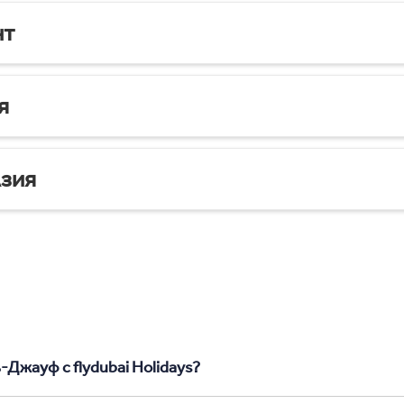
нт
я
зия
-Джауф с flydubai Holidays?