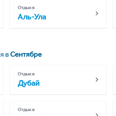
Отдых в
Аль-Ула
я в
Сентябре
Отдых в
Дубай
Отдых в