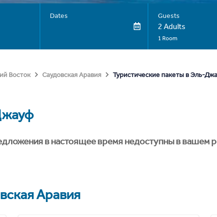
Dates
Guests
2 Adults
1 Room
Туристические пакеты в Эль-Дж
ий Восток
Саудовская Аравия
Джауф
едложения в настоящее время недоступны в вашем р
вская Аравия