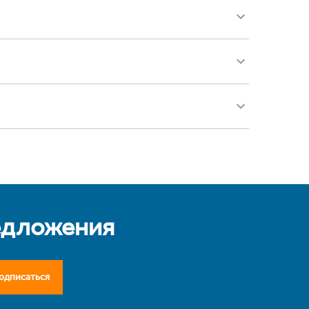
едложения
одписаться