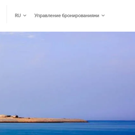
RU
Управление бронированиями