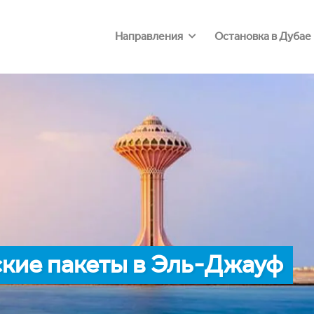
Направления
Остановка в Дубае
кие пакеты в Эль-Джауф