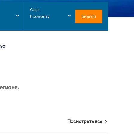
Class
Search
Economy
ауф
егионе.
Посмотреть все