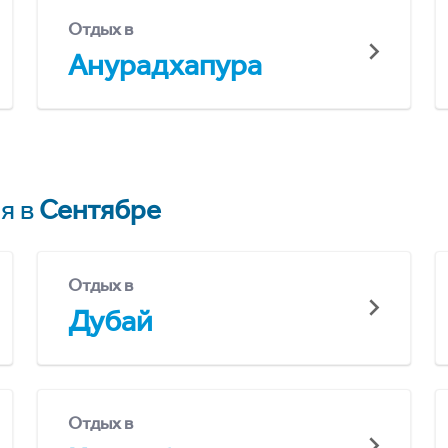
Отдых в
Анурадхапура
я в
Сентябре
Отдых в
Дубай
Отдых в