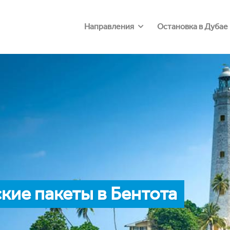
Направления
Остановка в Дубае
ие пакеты в Бентота