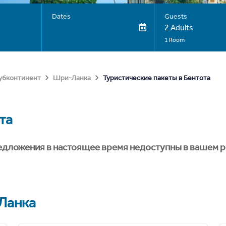
Dates
Guests
2 Adults
1 Room
Туристические пакеты в Бентота
субконтинент
Шри-Ланка
та
едложения в настоящее время недоступны в вашем р
Ланка