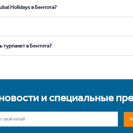
bai Holidays в Бентота?
ь турпакет в Бентота?
 новости и специальные пр
П