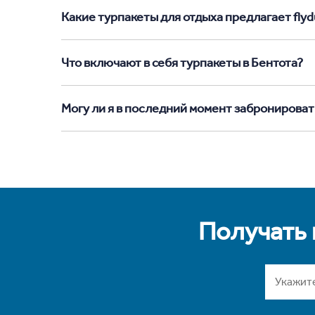
Какие турпакеты для отдыха предлагает flydu
Что включают в себя турпакеты в Бентота?
Могу ли я в последний момент забронироват
Получать