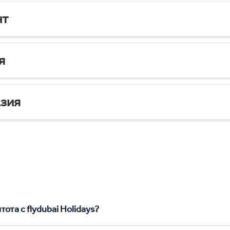
нт
я
зия
ота с flydubai Holidays?