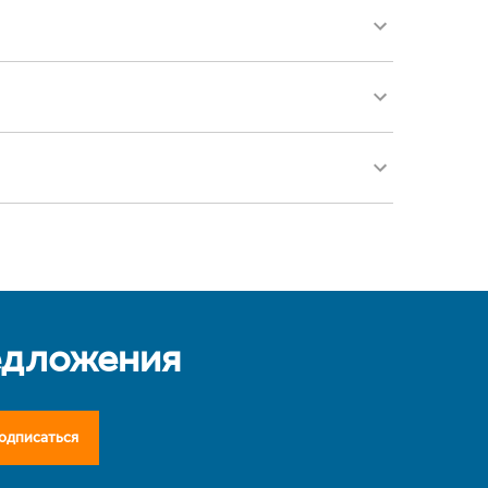
едложения
одписаться