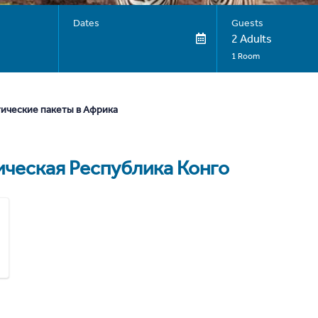
Dates
Guests
2 Adults
1 Room
тические пакеты в Африка
ческая Республика Конго