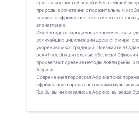
кристально чистой водой и богатейшей флор
природы в сочетании с поразительным изоби
великого африканского континента оставят у
впечатление.
Именно здесь зародилось человечество и зд
величайшие цивилизации древнего мира, след
укоренившихся традиций. Поезжайте в Судан
реки Нил. Внушительные обелиски Эфиопии р
процветают древние методы ловли рыбы, и 
Африки.
Современная городская Африка тоже поража
африканские города настоящими мультикульт
Где бы вы ни оказались в Африке, вы везде б