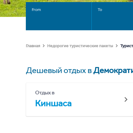
From
To
Турис
Главная
Недорогие туристические пакеты
Дешевый отдых в
Демократи
Отдых в
Киншаса