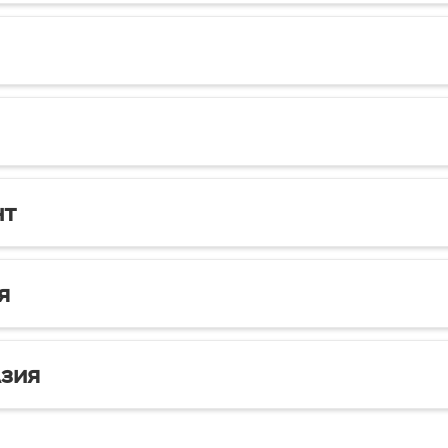
нт
я
зия