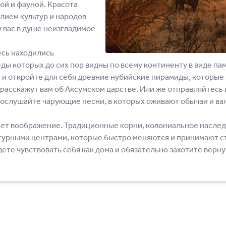
ой и фауной. Красота
лием культур и народов
 вас в душе неизгладимое
есь находились
ы которых до сих пор видны по всему континенту в виде пам
 и откройте для себя древние нубийские пирамиды, которые
асскажут вам об Аксумском царстве. Или же отправляйтесь 
послушайте чарующие песни, в которых оживают обычаи и в
ет воображение. Традиционные корни, колониальное наслед
урными центрами, которые быстро меняются и принимают ст
удете чувствовать себя как дома и обязательно захотите верну