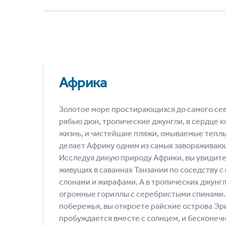
Африка
Золотое море простирающихся до самого се
рябью дюн, тропические джунгли, в сердце к
жизнь, и чистейшие пляжи, омываемые теплы
делает Африку одним из самых завораживающ
Исследуя дикую природу Африки, вы увидите 
живущих в саваннах Танзании по соседству 
слонами и жирафами. А в тропических джунг
огромные гориллы с серебристыми спинами.
побережья, вы откроете райские острова Эри
пробуждается вместе с солнцем, и бесконеч