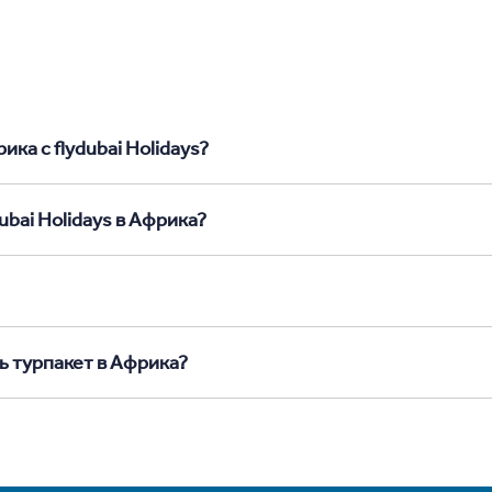
ка с flydubai Holidays?
ubai Holidays в Африка?
ь турпакет в Африка?