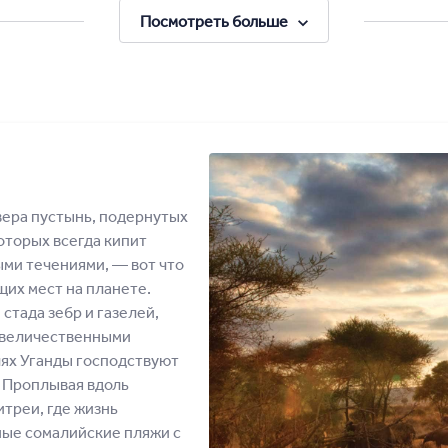
Посмотреть больше
вера пустынь, подернутых
оторых всегда кипит
ми течениями, ― вот что
их мест на планете.
стада зебр и газелей,
с величественными
лях Уганды господствуют
 Проплывая вдоль
треи, где жизнь
ные сомалийские пляжи с