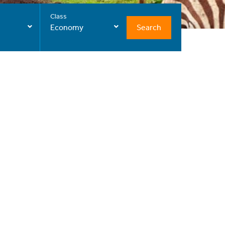
Class
Search
Economy