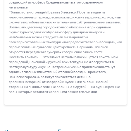
создающий атмосферу Средневековья в этом современном
мегаполисе.
Тбилиси стал столицей Грузии в 5 веке н.э. Посетите один из
многочисленных парков, расположившихся на вершинах холмов, и вы
сможете полюбоваться восхитительными субтропическими закатами.
Возвышающееся над городом колесо обозрения и причудливые
скульптуры создают особую атмосферу для ярких вечеров и
незабываемых ночей. Следуете ли вы за ароматом
свежеприготовленных хачапури или предпочитаете понаблюдать, как
первые закатные лучи освещают крепость Нарикала, Тбилиси
откроется перед вами в сумерках совершенно в ином свете.
Посетить Тбилиси ― это значит не только восхищаться сочетанием
персидской, немецкой и русской архитектуры, но и погрузиться в
местную культуру и кухню. Гастрономические приключения станут
одним из главных впечатлений от вашей поездки. Кроме того,
немногие города мира могут похвастаться истинно
средиземноморской атмосферой и чудесными видами, с одной
стороны, на пышные зеленые долины, а с другой ― на бурные речные
воды, которые остаются холодными даже в теплые дни.