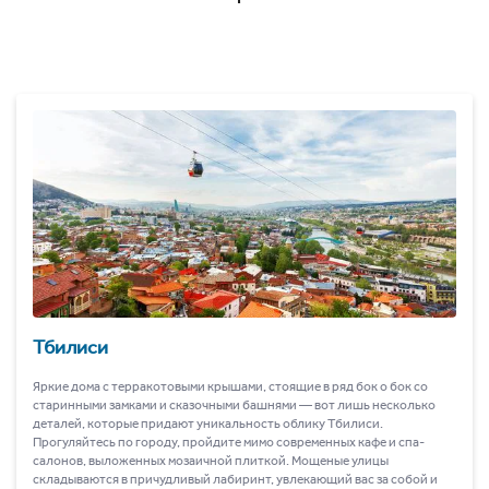
Тбилиси
Яркие дома с терракотовыми крышами, стоящие в ряд бок о бок со
старинными замками и сказочными башнями ― вот лишь несколько
деталей, которые придают уникальность облику Тбилиси.
Прогуляйтесь по городу, пройдите мимо современных кафе и спа-
салонов, выложенных мозаичной плиткой. Мощеные улицы
складываются в причудливый лабиринт, увлекающий вас за собой и