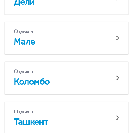
Дели
Отдых в
Мале
Отдых в
Коломбо
Отдых в
Ташкент