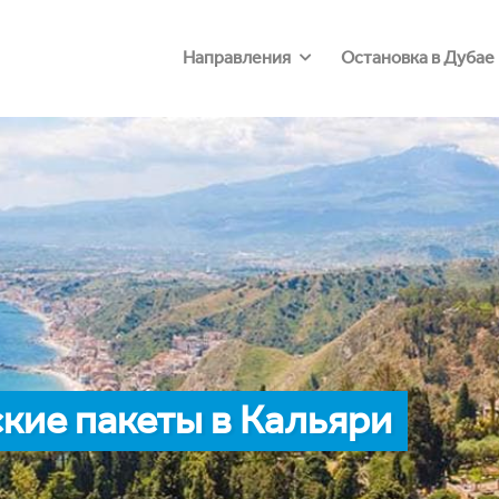
Направления
Остановка в Дубае
кие пакеты в Кальяри