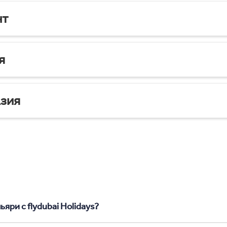
нт
я
зия
яри с flydubai Holidays?