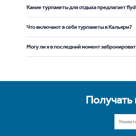
Какие турпакеты для отдыха предлагает flyd
Что включают в себя турпакеты в Кальяри?
Могу ли я в последний момент забронироват
Получать