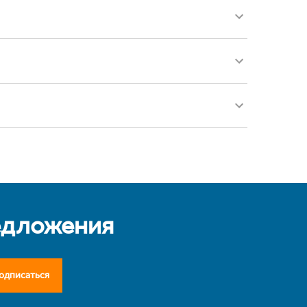
едложения
одписаться