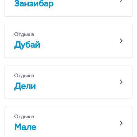
Занзибар
Отдых в
Дубай
Отдых в
Дели
Отдых в
Мале