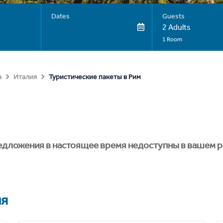
Dates
Guests
2 Adults
1 Room
Туристические пакеты в Рим
а
Италия
едложения в настоящее время недоступны в вашем р
ия