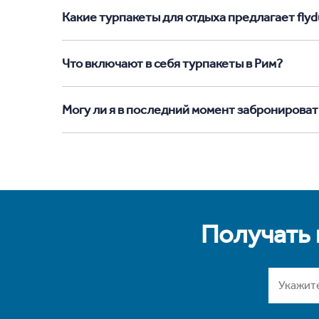
Какие турпакеты для отдыха предлагает flydu
Что включают в себя турпакеты в Рим?
Могу ли я в последний момент забронироват
Получать