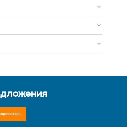
едложения
одписаться