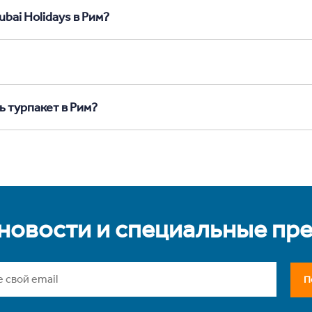
bai Holidays в Рим?
ь турпакет в Рим?
 новости и специальные пр
П