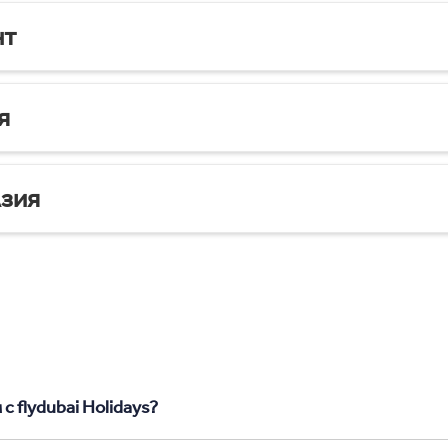
нт
я
зия
с flydubai Holidays?