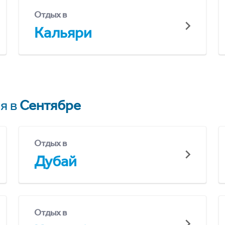
Отдых в
Кальяри
я в
Сентябре
Отдых в
Дубай
Отдых в