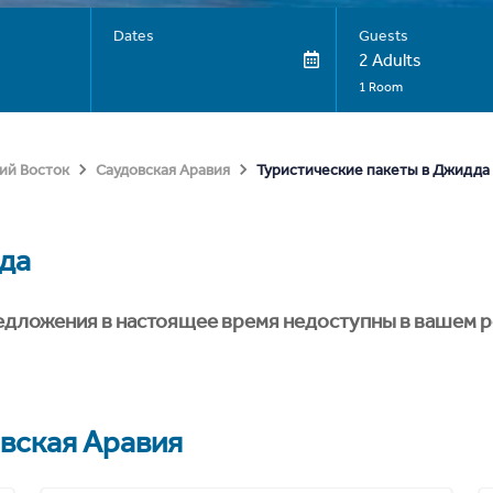
Dates
Guests
2 Adults
1 Room
Туристические пакеты в Джидда
ий Восток
Саудовская Аравия
да
едложения в настоящее время недоступны в вашем р
вская Аравия