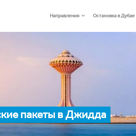
Направления
Остановка в Дубае
кие пакеты в Джидда