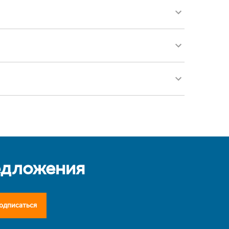
едложения
одписаться