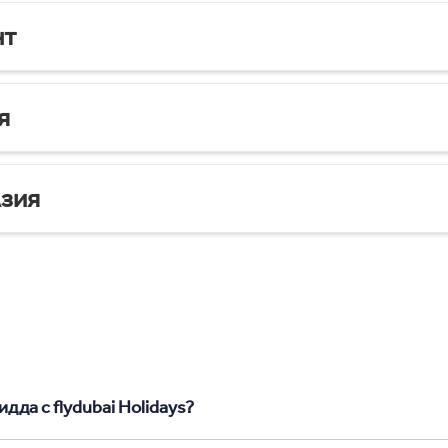
нт
я
зия
дда с flydubai Holidays?