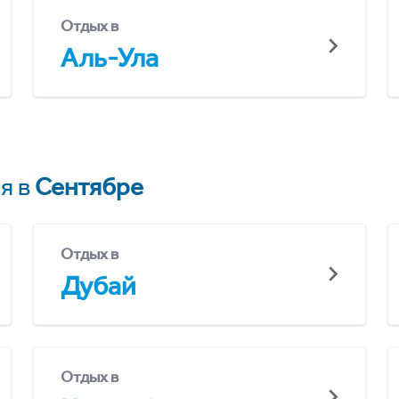
Отдых в
Аль-Ула
я в
Сентябре
Отдых в
Дубай
Отдых в