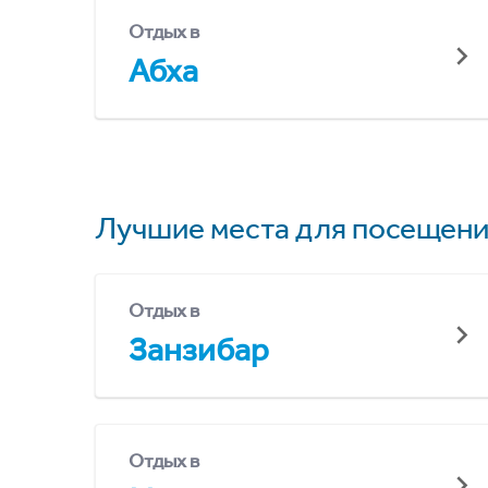
Отдых в
Абха
Лучшие места для посещени
Отдых в
Занзибар
Отдых в