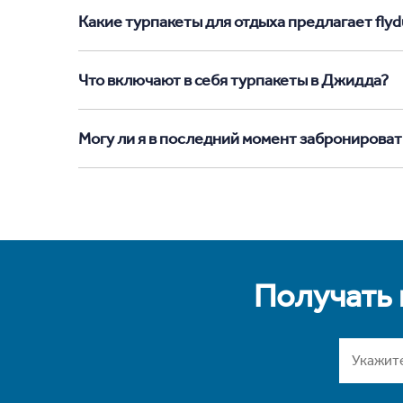
Какие турпакеты для отдыха предлагает flyd
Что включают в себя турпакеты в Джидда?
Могу ли я в последний момент забронироват
Получать