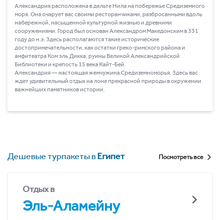
Александрия расположена в дельте Нила на побережье Средиземного
моря. Она очарует вас своими ресторанчиками, разбросанными вдоль
набережной, насыщенной культурной жизнью и древними
сооружениями. Город был основан Александром Македонским в 331
году до н.э. Здесь располагаются такие исторические
достопримечательности, как остатки греко-римского района и
амфитеатра Ком эль Дикка, руины Великой Александрийской
Библиотеки и крепость 15 века Кайт-Бей.
Александрия ― настоящая жемчужина Средиземноморья. Здесь вас
ждет удивительный отдых на лоне прекрасной природы в окружении
важнейших памятников истории.
Дешевые турпакеты в
Египет
Посмотреть все
Отдых в
Эль-Аламейну