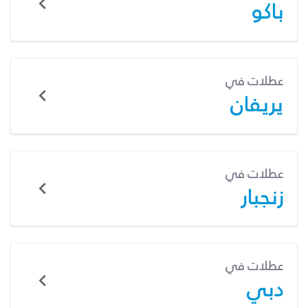
باكو
عطلات في
يريفان
عطلات في
زنجبار
عطلات في
دبي