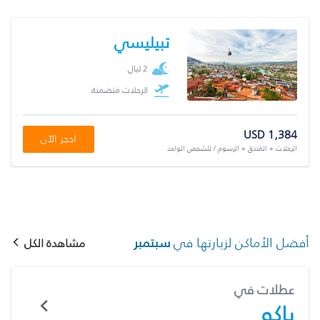
تبيليسي
2 ليال
الرحلات متضمنة
USD 1,384
احجز الآن
الرحلات + الفندق + الرسوم / للشخص الواحد
أفضل الأماكن لزيارتها في
سبتمبر
مشاهدة الكل
عطلات في
باكو