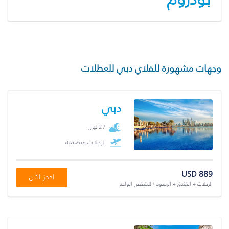
وجهات مشهورة للفلاي دبي للعطلات
دبي
27 ليال
الرحلات متضمنة
USD 889
احجز الآن
الرحلات + الفندق + الرسوم / للشخص الواحد