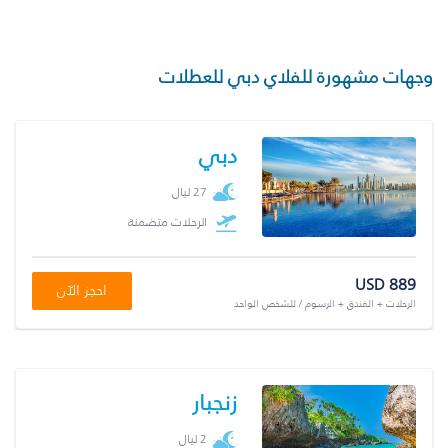
وجهات مشهورة للفلاي دبي للعطلات
دبي
27 ليال
الرحلات متضمنة
USD 889
احجز الآن
الرحلات + الفندق + الرسوم / للشخص الواحد
زنجبار
2 ليال