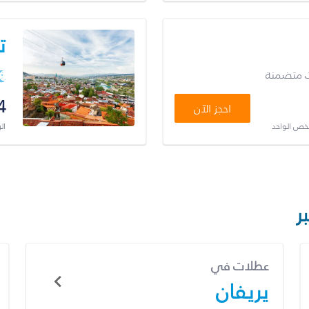
ت
ت متضمنة
4
احجز الآن
شخص الواحد
ال
ر
عطلات في
يريفان