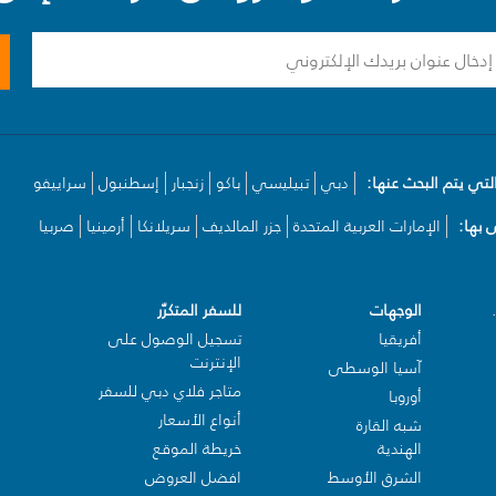
لتي يتم البحث عنها:
دبي
تبيليسي
باكو
زنجبار
إسطنبول
سراييفو
بها:
الإمارات العربية المتحدة
جزر المالديف
سريلانكا
أرمينيا
صربيا
الوجهات
للسفر المتكرّر
أفريقيا
تسجيل الوصول على
الإنترنت
آسيا الوسطى
متاجر فلاي دبي للسفر
أوروبا
أنواع الأسعار
شبه القارة
الهندية
خريطة الموقع
الشرق الأوسط
افضل العروض