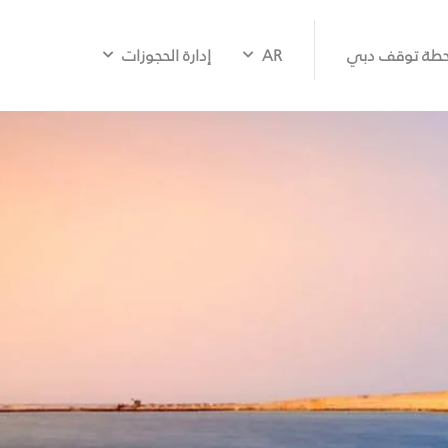
طة توقف دبي
AR
إدارة الحجوزات