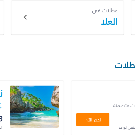
عطلات في
العلا
طلات
ز
ات متضمنة
3
احجز الآن
شخص الواحد
ال