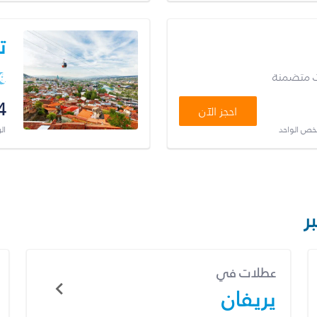
ت
ت متضمنة
4
احجز الآن
شخص الواحد
ال
ر
عطلات في
يريفان