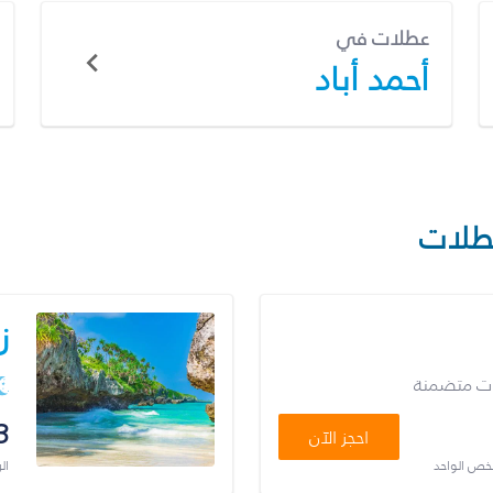
عطلات في
أحمد أباد
طلات
ز
ات متضمنة
3
احجز الآن
شخص الواحد
ال