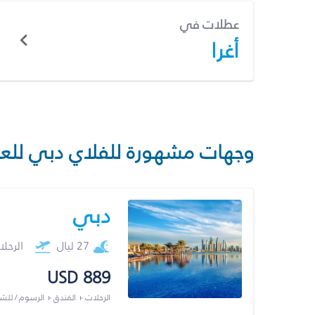
عطلات في
أغرا
وجهات مشهورة للفلاي دبي للع
دبي
27 ليال
الرحل
USD 889
الرحلات + الفندق + الرسوم / لل