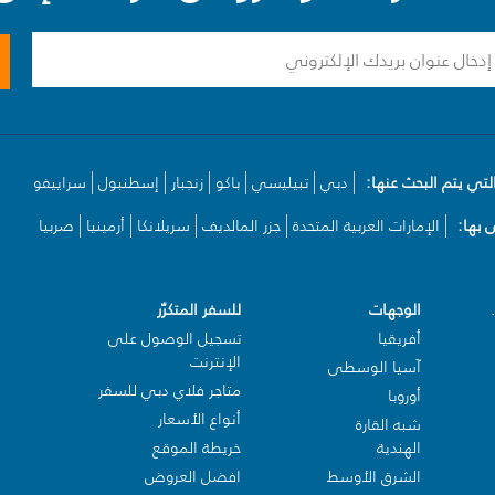
لتي يتم البحث عنها:
دبي
تبيليسي
باكو
زنجبار
إسطنبول
سراييفو
بها:
الإمارات العربية المتحدة
جزر المالديف
سريلانكا
أرمينيا
صربيا
الوجهات
للسفر المتكرّر
أفريقيا
تسجيل الوصول على
الإنترنت
آسيا الوسطى
متاجر فلاي دبي للسفر
أوروبا
أنواع الأسعار
شبه القارة
الهندية
خريطة الموقع
الشرق الأوسط
افضل العروض