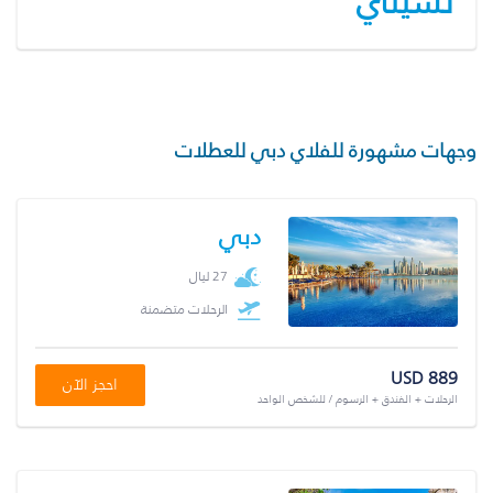
تشيناي
وجهات مشهورة للفلاي دبي للعطلات
دبي
27 ليال
الرحلات متضمنة
USD 889
احجز الآن
الرحلات + الفندق + الرسوم / للشخص الواحد