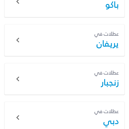
باكو
عطلات في
يريفان
عطلات في
زنجبار
عطلات في
دبي