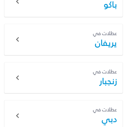
باكو
عطلات في
يريفان
عطلات في
زنجبار
عطلات في
دبي