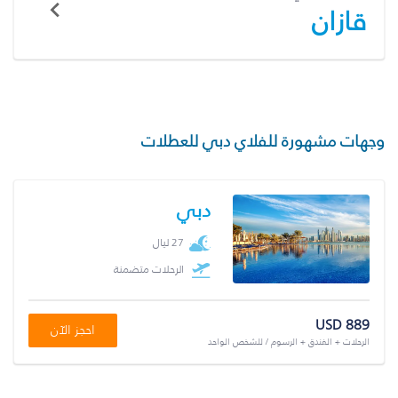
قازان
وجهات مشهورة للفلاي دبي للعطلات
دبي
27 ليال
الرحلات متضمنة
USD 889
احجز الآن
الرحلات + الفندق + الرسوم / للشخص الواحد