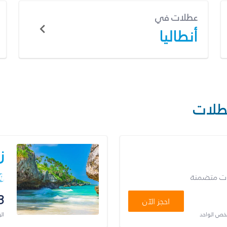
عطلات في
أنطاليا
طلات
ز
ات متضمنة
3
احجز الآن
شخص الواحد
ال