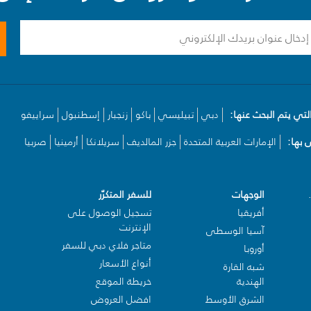
لتي يتم البحث عنها:
دبي
تبيليسي
باكو
زنجبار
إسطنبول
سراييفو
بها:
الإمارات العربية المتحدة
جزر المالديف
سريلانكا
أرمينيا
صربيا
الوجهات
للسفر المتكرّر
أفريقيا
تسجيل الوصول على
الإنترنت
آسيا الوسطى
متاجر فلاي دبي للسفر
أوروبا
أنواع الأسعار
شبه القارة
الهندية
خريطة الموقع
الشرق الأوسط
افضل العروض