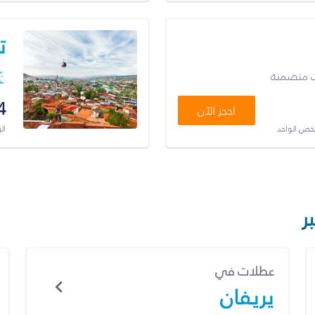
ت
ت متضمنة
4
احجز الآن
شخص الواحد
ال
ر
عطلات في
يريفان