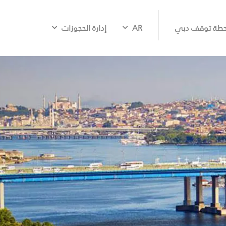
طة توقف دبي
AR
إدارة الحجوزات