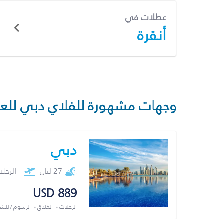
عطلات في
أنقرة
وجهات مشهورة للفلاي دبي للع
دبي
27 ليال
الرحل
USD 889
الرحلات + الفندق + الرسوم / لل