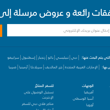
ت رائعة و عروض مرسلة إلى 
لتي يتم البحث عنها:
دبي
تبيليسي
باكو
زنجبار
إسطنبول
سراييفو
بها:
الإمارات العربية المتحدة
جزر المالديف
سريلانكا
أرمينيا
صربيا
الوجهات
للسفر المتكرّر
أفريقيا
تسجيل الوصول على
الإنترنت
آسيا الوسطى
متاجر فلاي دبي للسفر
أوروبا