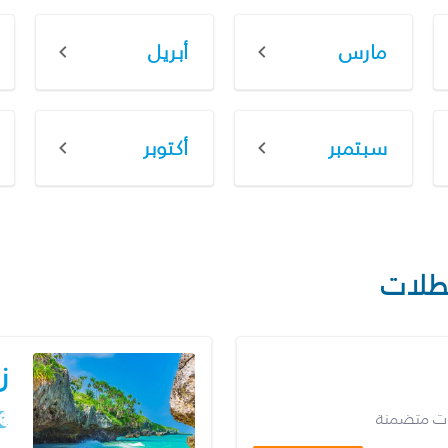
مارس
أبريل
سبتمبر
أكتوبر
طلات
ز
ات متضمنة