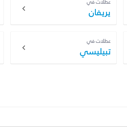
عطلات في
يريفان
عطلات في
تبيليسي