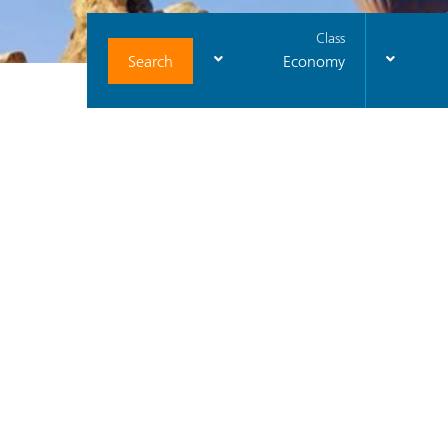
Class
Search
Economy