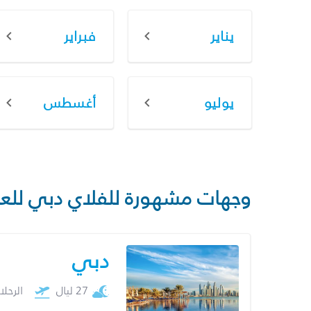
يناير
فبراير
يوليو
أغسطس
وجهات مشهورة للفلاي دبي للع
دبي
27 ليال
الرحل