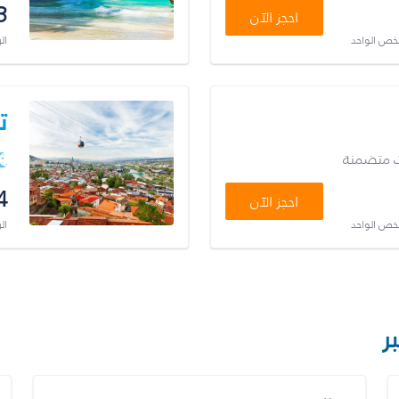
3
احجز الآن
شخص الواحد
ال
ت
ت متضمنة
4
احجز الآن
شخص الواحد
ال
ر