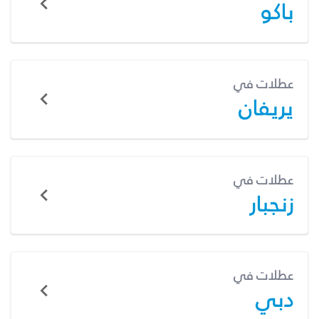
باكو
عطلات في
يريفان
عطلات في
زنجبار
عطلات في
دبي