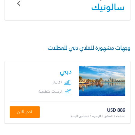
سالونيك
وجهات مشهورة للفلاي دبي للعطلات
دبي
27 ليال
الرحلات متضمنة
USD 889
احجز الآن
الرحلات + الفندق + الرسوم / للشخص الواحد