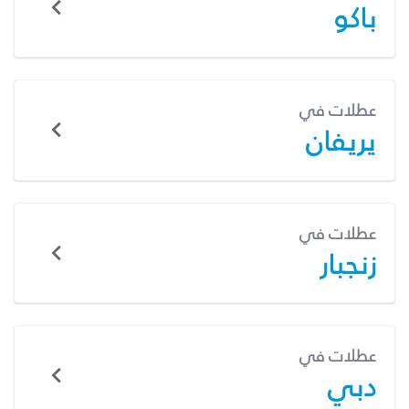
باكو
عطلات في
يريفان
عطلات في
زنجبار
عطلات في
دبي