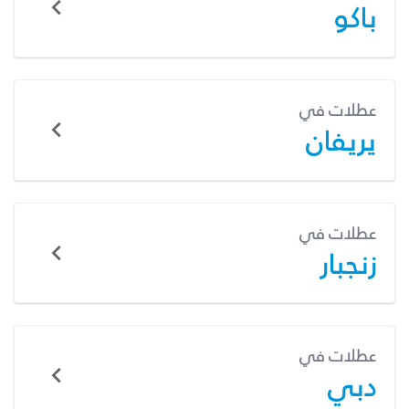
باكو
عطلات في
يريفان
عطلات في
زنجبار
عطلات في
دبي