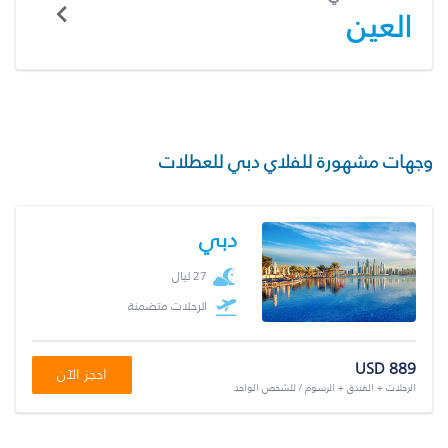
العين
وجهات مشهورة للفلاي دبي للعطلات
دبي
27 ليال
الرحلات متضمنة
USD 889
احجز الآن
الرحلات + الفندق + الرسوم / للشخص الواحد