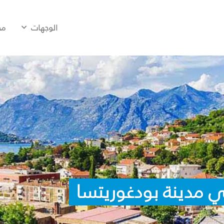
الوجهات
مح
 مدينة بودغوريتسا