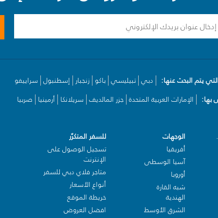
لتي يتم البحث عنها:
دبي
تبيليسي
باكو
زنجبار
إسطنبول
سراييفو
بها:
الإمارات العربية المتحدة
جزر المالديف
سريلانكا
أرمينيا
صربيا
الوجهات
للسفر المتكرّر
أفريقيا
تسجيل الوصول على
الإنترنت
آسيا الوسطى
متاجر فلاي دبي للسفر
أوروبا
أنواع الأسعار
شبه القارة
الهندية
خريطة الموقع
الشرق الأوسط
افضل العروض