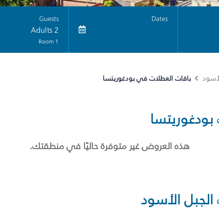
Guests
Dates
2 Adults
1 Room
باقات العطلات في بودغوريتسا
لأسود
بودغوريتسا
هذه العروض غير متوفرة حاليًا في منطقتك.
الجبل الأسود