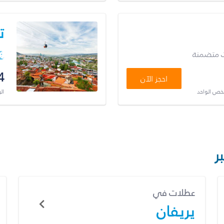
ت
ت متضمنة
4
احجز الآن
شخص الواحد
ال
ر
عطلات في
يريفان