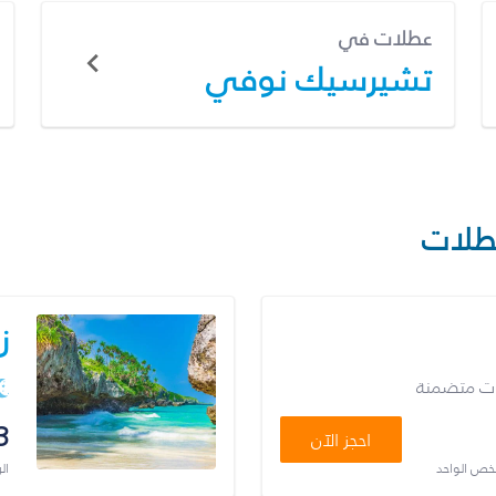
عطلات في
تشيرسيك نوفي
طلات
ز
ات متضمنة
3
احجز الآن
شخص الواحد
ال