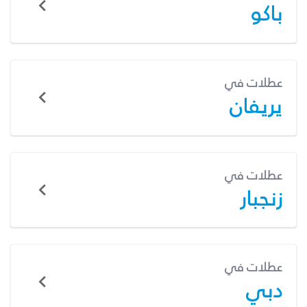
باكو
عطلات في
يريفان
عطلات في
زنجبار
عطلات في
دبي