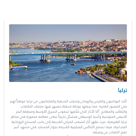
تركيا
اتّخذ اليونانيون والفرس والرومان وشعب البندقية والعثمانيون من تركيا موطناً لهم
في العصور الغابرة، مما يجعلها بوتقة مذهلة تنصهر فيها مختلف الثقافات
والتقاليد والمطابخ. أمّا الآثار التي خلّفتها شعوب الشرق الأوسط ومنطقة البحر
الأبيض المتوسط وآسيا الوسطى فتشكّل تاريخاً تبقى معالمه محفورة في مناظر
تركيا الطبيعية، حيث تظهر آثار الشعب الحيثي القديمة إلى جانب المسارح الرومانية
المتداعية، فيما تشمخ الكنائس الصليبية القديمة بجوار المساجد في مشهد آسر
تعجز الكلمات عن وصفه.