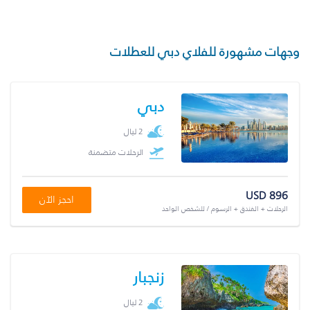
وجهات مشهورة للفلاي دبي للعطلات
دبي
2 ليال
الرحلات متضمنة
USD 896
احجز الآن
الرحلات + الفندق + الرسوم / للشخص الواحد
زنجبار
2 ليال