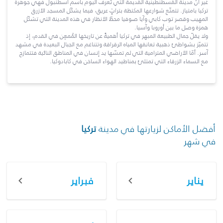
غير أنّ مدينة القسطنطينية القديمة التي تُعرف اليوم باسم اسطنبول فهي جوهرة
تركيا بامتياز. تتمتّع شوارعها المكتظة بتراثٍ عريق، فيما يشكّل المسجد الأزرق
المهيب وقصر توب كابي وآيا صوفيا محطّ الأنظار في هذه المدينة التي تشكّل
همزة وصل ما بين أوروبا وآسيا.
ولا يقلّ جمال الطبيعة المبهر في تركيا أهميةً عن تاريخها المُمعِن في القدم، إذ
تتميّز بشواطئ ذهبية تعانقها المياه الرقراقة وتتناغم مع الجبال البعيدة في مشهد
آسر. أمّا الأراضي المترامية التي لم تمسّها يد إنسان في المناطق النائية فتتمازج
مع السماء الزرقاء التي تمتلئ بمناطيد الهواء الساخن في كابادوكيا.
أفضل الأماكن لزيارتها في مدينة
تركيا
في شهر
يناير
فبراير