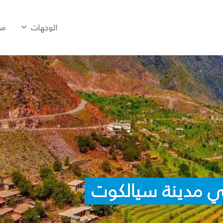
الوجهات
مح
ي مدينة سيالكوت