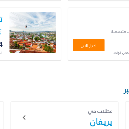
ت
ت متضمنة
4
احجز الآن
شخص الواحد
ال
ر
عطلات في
يريفان