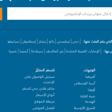
لتي يتم البحث عنها:
دبي
تبيليسي
باكو
زنجبار
إسطنبول
سراييفو
بها:
الإمارات العربية المتحدة
جزر المالديف
سريلانكا
أرمينيا
صربيا
الوجهات
للسفر المتكرّر
أفريقيا
تسجيل الوصول على
الإنترنت
آسيا الوسطى
متاجر فلاي دبي للسفر
أوروبا
أنواع الأسعار
شبه القارة
الهندية
خريطة الموقع
الشرق الأوسط
افضل العروض