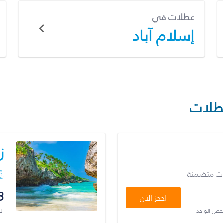
عطلات في
إسلام آباد
طلات
ز
ات متضمنة
3
احجز الآن
شخص الواحد
ال