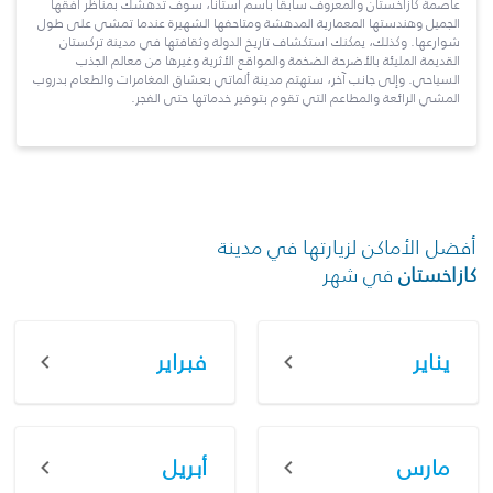
عاصمة كازاخستان والمعروف سابقاً باسم أستانا، سوف تدهشك بمناظر أفقها
الجميل وهندستها المعمارية المدهشة ومتاحفها الشهيرة عندما تمشي على طول
شوارعها. وكذلك، يمكنك استكشاف تاريخ الدولة وثقافتها في مدينة تركستان
القديمة المليئة بالأضرحة الضخمة والمواقع الأثرية وغيرها من معالم الجذب
السياحي. وإلى جانب آخر، ستهتم مدينة ألماتي بعشاق المغامرات والطعام بدروب
المشي الرائعة والمطاعم التي تقوم بتوفير خدماتها حتى الفجر.
أفضل الأماكن لزيارتها في مدينة
كازاخستان
في شهر
يناير
فبراير
مارس
أبريل