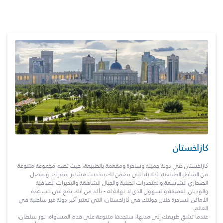
كازاخستان
كازاخستان هي دولة جميلة وساحرة ومفعمة بالطبيعة، حيث تضم مجموعة متنوعة
من المناظر الطبيعية الخلابة التي تضمن لك بتحديث مشاعر سفرك. وبفضل
الصحاري الشاسعة والمنحدرات الجبلية والجبال الشاهقة والبحيرات الصافية
والوديان العميقة والسهول الذي لا نهاية له - تأكد من أنك تقع في حب هذه
الأماكن الساحرة خلال جولتك في كازاخستان، التي تعتبر أكبر دولة غير ساحلية في
العالم.
عندما تشق طريقك إلى مدنها، ستجدها متنوعة على قدم المساواة. نور سلطان،