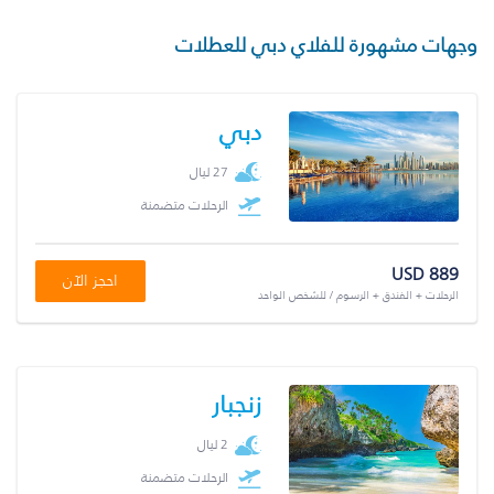
وجهات مشهورة للفلاي دبي للعطلات
دبي
27 ليال
الرحلات متضمنة
USD 889
احجز الآن
الرحلات + الفندق + الرسوم / للشخص الواحد
زنجبار
2 ليال
الرحلات متضمنة