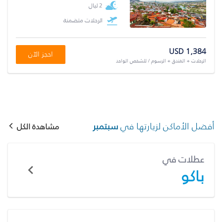
2 ليال
الرحلات متضمنة
USD 1,384
احجز الآن
الرحلات + الفندق + الرسوم / للشخص الواحد
أفضل الأماكن لزيارتها في
سبتمبر
مشاهدة الكل
عطلات في
باكو