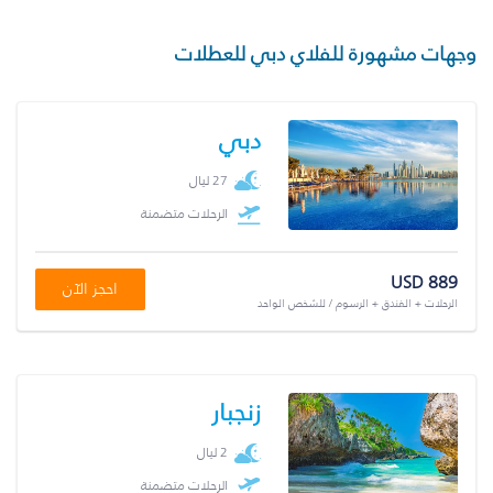
وجهات مشهورة للفلاي دبي للعطلات
دبي
27 ليال
الرحلات متضمنة
USD 889
احجز الآن
الرحلات + الفندق + الرسوم / للشخص الواحد
زنجبار
2 ليال
الرحلات متضمنة