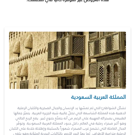
المملكة العربية السعودية
تشكّل الشواطئ التي لم تمسّها يد الإنسان والجبال الصخرية والكثبان الرملية
الذهبية هذه المملكة الشاسعة التي تحتلّ غالبية شبه الجزيرة العربية. يتميّز جمالها
الطبيعي بصحرائه المهيبة على الرغم من أنه يتمتّع بتنوع كبير. يقع الربع الخالي
وهو أكبر صحراء رملية في العالم داخل حدود المملكة العربية السعودية. وتوفّر
الجبال القاحلة التي تشمخ غرب الصحراء شعوراً بالسكينة وإطلالة خلابة على الكثبان
الرملية مترامية الأطراف. كما يعجّ البحر الأحمر بالكائنات البحرية الملوّنة وهو يلقي