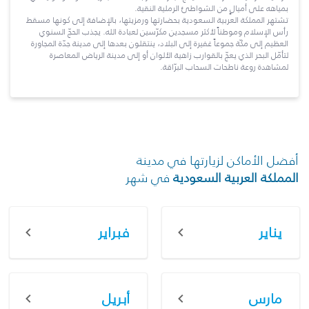
بمياهه على أميالٍ من الشواطئ الرملية النقية.
تشتهر المملكة العربية السعودية بحضارتها ورمزيتها، بالإضافة إلى كونها مسقط
رأس الإسلام وموطناً لأكثر مسجدين مكرّسين لعبادة الله. يجذب الحجّ السنوي
العظيم إلى مكّة جموعاً غفيرة إلى البلاد، ينتقلون بعدها إلى مدينة جدّة المجاورة
لتأمّل البحر الذي يعجّ بالقوارب زاهية الألوان أو إلى مدينة الرياض المعاصرة
لمشاهدة روعة ناطحات السحاب البرّاقة.
أفضل الأماكن لزيارتها في مدينة
المملكة العربية السعودية
في شهر
يناير
فبراير
مارس
أبريل