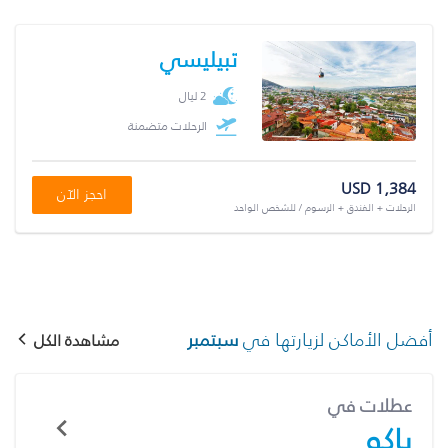
تبيليسي
2 ليال
الرحلات متضمنة
USD 1,384
احجز الآن
الرحلات + الفندق + الرسوم / للشخص الواحد
أفضل الأماكن لزيارتها في
سبتمبر
مشاهدة الكل
عطلات في
باكو