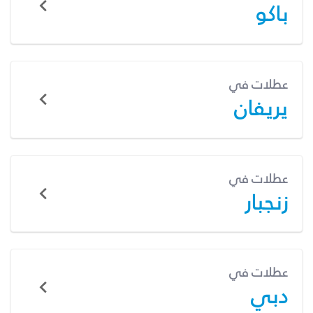
باكو
عطلات في
يريفان
عطلات في
زنجبار
عطلات في
دبي