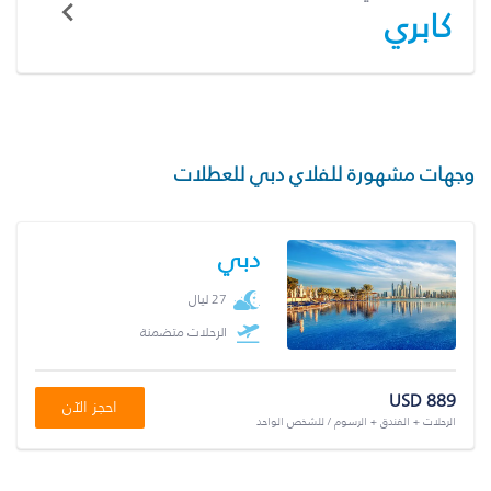
كابري
وجهات مشهورة للفلاي دبي للعطلات
دبي
27 ليال
الرحلات متضمنة
USD 889
احجز الآن
الرحلات + الفندق + الرسوم / للشخص الواحد