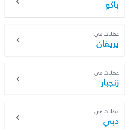
باكو
عطلات في
يريفان
عطلات في
زنجبار
عطلات في
دبي