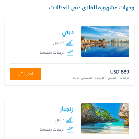
وجهات مشهورة للفلاي دبي للعطلات
دبي
27 ليال
الرحلات متضمنة
USD 889
احجز الآن
الرحلات + الفندق + الرسوم / للشخص الواحد
زنجبار
2 ليال
الرحلات متضمنة