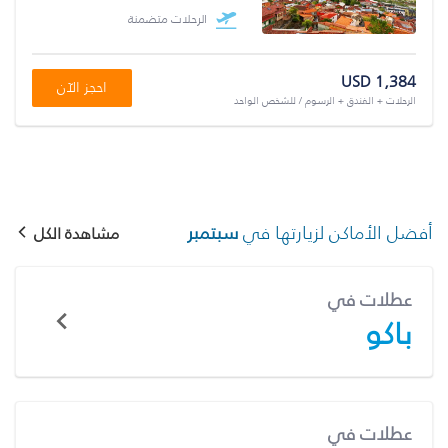
الرحلات متضمنة
USD 1,384
احجز الآن
الرحلات + الفندق + الرسوم / للشخص الواحد
أفضل الأماكن لزيارتها في
سبتمبر
مشاهدة الكل
عطلات في
باكو
عطلات في