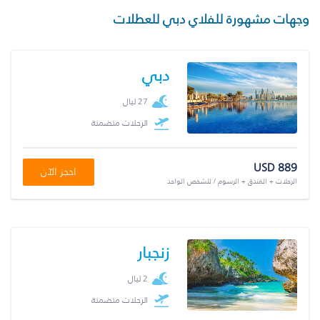
وجهات مشهورة للفلاي دبي للعطلات
دبي
27 ليال
الرحلات متضمنة
USD 889
احجز الآن
الرحلات + الفندق + الرسوم / للشخص الواحد
زنجبار
2 ليال
الرحلات متضمنة