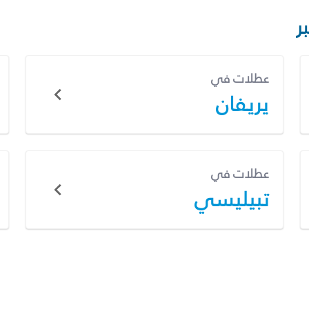
ر
عطلات في
يريفان
عطلات في
تبيليسي