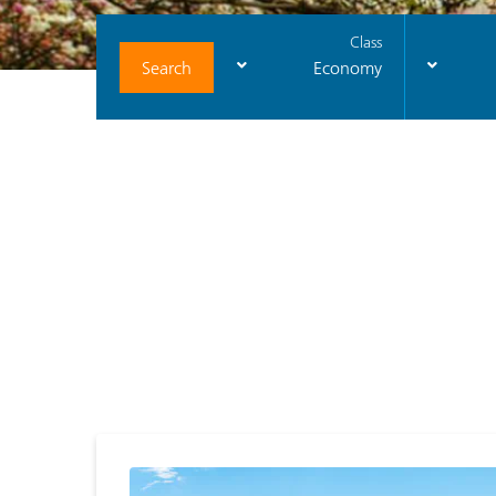
Class
Search
Economy