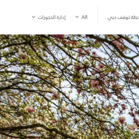
طة توقف دبي
AR
إدارة الحجوزات