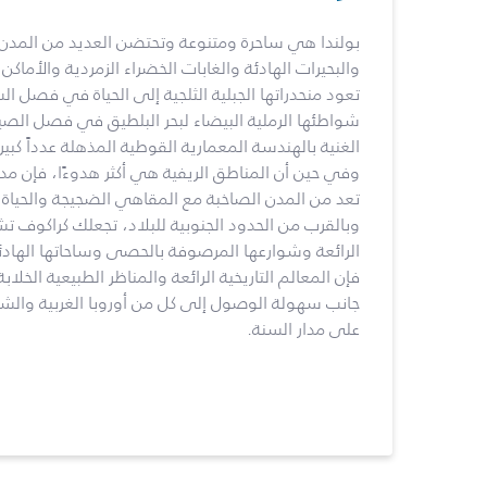
بولندا هي ساحرة ومتنوعة وتحتضن العديد من المدن الم
والبحيرات الهادئة والغابات الخضراء الزمردية والأماكن ا
تعود منحدراتها الجبلية الثلجية إلى الحياة في فصل ال
شواطئها الرملية البيضاء لبحر البلطيق في فصل ال
الغنية بالهندسة المعمارية القوطية المذهلة عدداً كبيرا
وفي حين أن المناطق الريفية هي أكثر هدوءًا، فإن 
تعد من المدن الصاخبة مع المقاهي الضجيجة والحياة ال
وبالقرب من الحدود الجنوبية للبلاد، تجعلك كراكوف 
الرائعة وشوارعها المرصوفة بالحصى وساحاتها الهادئة 
فإن المعالم التاريخية الرائعة والمناظر الطبيعية الخلاب
جانب سهولة الوصول إلى كل من أوروبا الغربية والشرق
على مدار السنة.