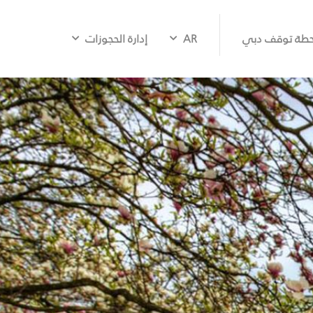
طة توقف دبي
AR
إدارة الحجوزات