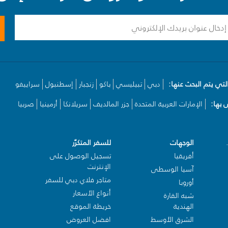
لتي يتم البحث عنها:
دبي
تبيليسي
باكو
زنجبار
إسطنبول
سراييفو
بها:
الإمارات العربية المتحدة
جزر المالديف
سريلانكا
أرمينيا
صربيا
الوجهات
للسفر المتكرّر
أفريقيا
تسجيل الوصول على
الإنترنت
آسيا الوسطى
متاجر فلاي دبي للسفر
أوروبا
أنواع الأسعار
شبه القارة
الهندية
خريطة الموقع
الشرق الأوسط
افضل العروض