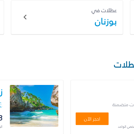
عطلات في
بوزنان
طلات
ز
ات متضمنة
3
احجز الآن
شخص الواحد
ال