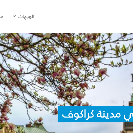
الوجهات
مح
ي مدينة كراكوف