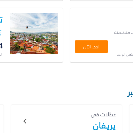
ت
ت متضمنة
4
احجز الآن
شخص الواحد
ال
ر
عطلات في
يريفان