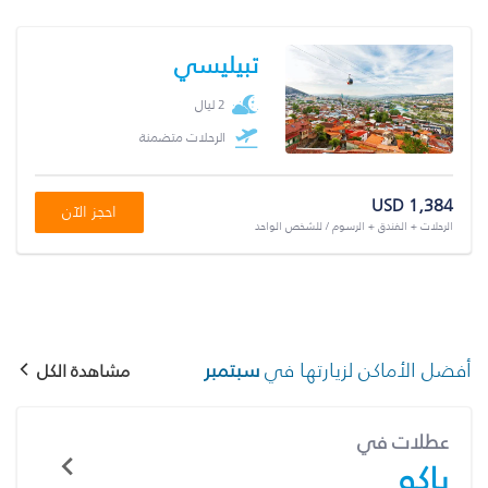
تبيليسي
2 ليال
الرحلات متضمنة
USD 1,384
احجز الآن
الرحلات + الفندق + الرسوم / للشخص الواحد
أفضل الأماكن لزيارتها في
سبتمبر
مشاهدة الكل
عطلات في
باكو