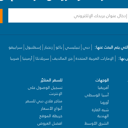
لتي يتم البحث عنها:
دبي
تبيليسي
باكو
زنجبار
إسطنبول
سراييفو
بها:
الإمارات العربية المتحدة
جزر المالديف
سريلانكا
أرمينيا
صربيا
الوجهات
للسفر المتكرّر
أفريقيا
تسجيل الوصول على
الإنترنت
آسيا الوسطى
متاجر فلاي دبي للسفر
أوروبا
أنواع الأسعار
شبه القارة
الهندية
خريطة الموقع
الشرق الأوسط
افضل العروض