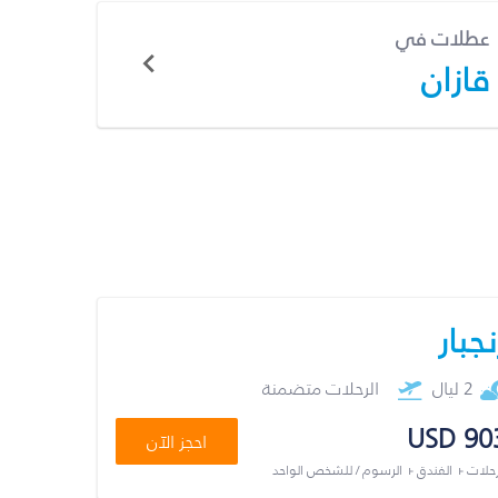
عطلات في
قازان
نجبار
2 ليال
الرحلات متضمنة
USD 90
احجز الآن
رحلات + الفندق + الرسوم / للشخص الواحد