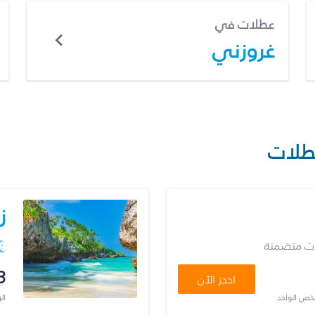
عطلات في
غروزني
طلات
ز
ات متضمنة
3
احجز الآن
شخص الواحد
ال