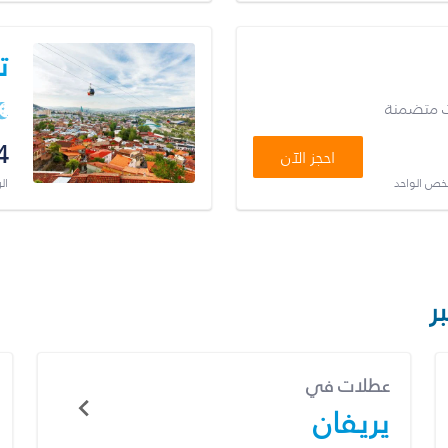
ت
ت متضمنة
4
احجز الآن
شخص الواحد
ال
ر
عطلات في
يريفان