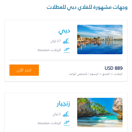
وجهات مشهورة للفلاي دبي للعطلات
دبي
27 ليال
الرحلات متضمنة
USD 889
احجز الآن
الرحلات + الفندق + الرسوم / للشخص الواحد
زنجبار
2 ليال
الرحلات متضمنة