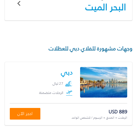
البحر الميت
وجهات مشهورة للفلاي دبي للعطلات
دبي
27 ليال
الرحلات متضمنة
USD 889
احجز الآن
الرحلات + الفندق + الرسوم / للشخص الواحد