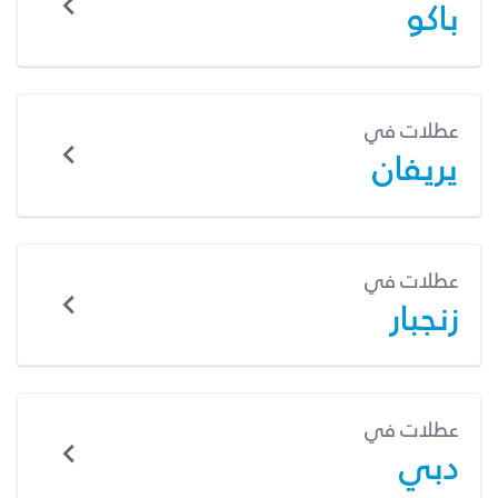
باكو
عطلات في
يريفان
عطلات في
زنجبار
عطلات في
دبي