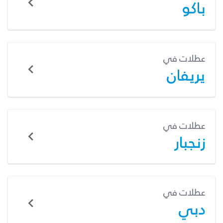
باكو
عطلات في
يريفان
عطلات في
زنجبار
عطلات في
دبي