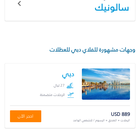
سالونيك
وجهات مشهورة للفلاي دبي للعطلات
دبي
27 ليال
الرحلات متضمنة
USD 889
احجز الآن
الرحلات + الفندق + الرسوم / للشخص الواحد