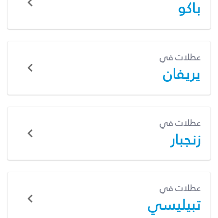
باكو
عطلات في
يريفان
عطلات في
زنجبار
عطلات في
تبيليسي