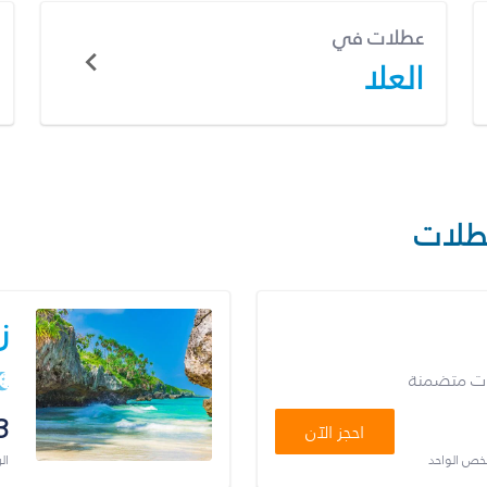
عطلات في
العلا
طلات
ز
ات متضمنة
3
احجز الآن
شخص الواحد
ال