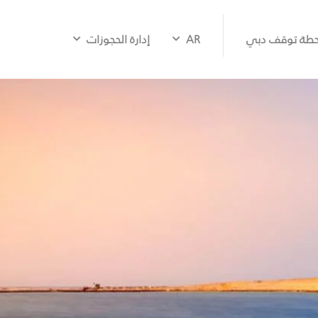
طة توقف دبي
AR
إدارة الحجوزات