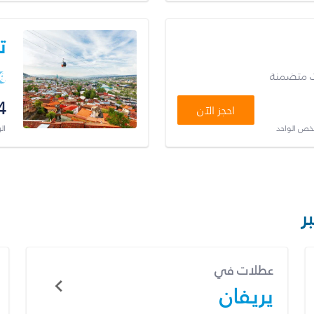
ت
ت متضمنة
4
احجز الآن
شخص الواحد
ال
ر
عطلات في
يريفان