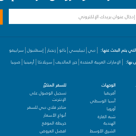
لتي يتم البحث عنها:
دبي
تبيليسي
باكو
زنجبار
إسطنبول
سراييفو
بها:
الإمارات العربية المتحدة
جزر المالديف
سريلانكا
أرمينيا
صربيا
الوجهات
للسفر المتكرّر
أفريقيا
تسجيل الوصول على
الإنترنت
آسيا الوسطى
متاجر فلاي دبي للسفر
أوروبا
أنواع الأسعار
شبه القارة
الهندية
خريطة الموقع
الشرق الأوسط
افضل العروض