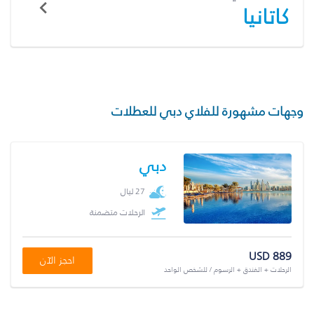
كاتانيا
وجهات مشهورة للفلاي دبي للعطلات
دبي
27 ليال
الرحلات متضمنة
USD 889
احجز الآن
الرحلات + الفندق + الرسوم / للشخص الواحد