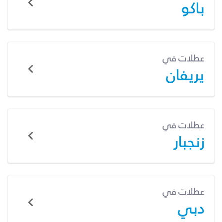
باكو
عطلات في
يريفان
عطلات في
زنجبار
عطلات في
دبي