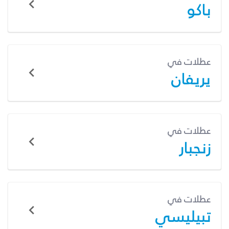
باكو
عطلات في
يريفان
عطلات في
زنجبار
عطلات في
تبيليسي