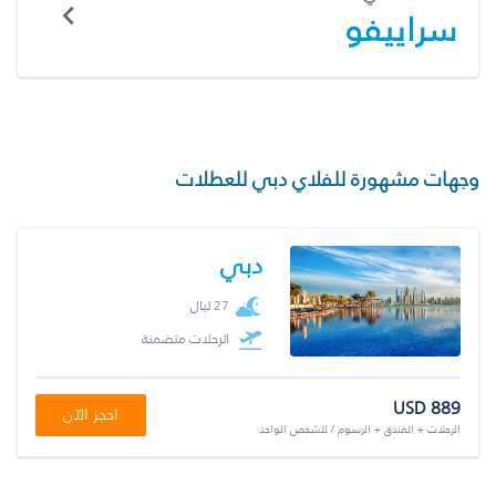
سراييفو
وجهات مشهورة للفلاي دبي للعطلات
دبي
27 ليال
الرحلات متضمنة
USD 889
احجز الآن
الرحلات + الفندق + الرسوم / للشخص الواحد