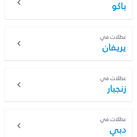
باكو
عطلات في
يريفان
عطلات في
زنجبار
عطلات في
دبي